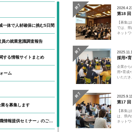
終了
2026.4.2
第18 
【募集は
域一体で人材確保に挑む5日間
では、県
ネットワ
社員の就業意識調査報告
終了
2025.11.
関する情報サイトまとめ
採用×育
企業から
用×育成
ォーム
いただき
終了
2025.9.1
第17 
企業を募集します
【募集は
は、県内
情報提供セミナー」のご案内
ネットワ