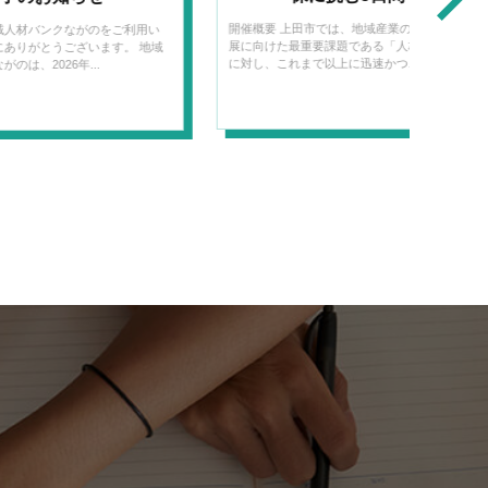
上田市では、地域産業の持続的発
最重要課題である「人材確保」
『採用×育成×定着ニュースレ
まで以上に迅速かつ...
ター』申込フォーム
2025年4月より、下記内容について不定期
で配信しています。 ・...