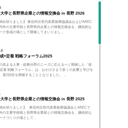
3
回 ⼤学と⻑野県企業との情報交換会 in ⻑野 2026
締め切りました】 東信州次世代産業振興協議会およびAREC
内外の主要学校と⻑野県内企業との情報交換会を、継続的な
ーク形成の場として開催してまいりまし...
18
成×定着 戦略フォーラム2025
の高まる人事・総務分野のニーズに応えるべく開催した「採
×定着 戦略フォーラム」は、おかげさまで多くの反響と学びを
、第2回目を開催することとなりました。 ...
1
回 大学と⾧野県企業との情報交換会 in ⾧野 2025
締め切りました】 東信州次世代産業振興協議会とARECで
外の主要学校様と長野県企業様との情報交換会を、継続的な
ークづくりの場として...