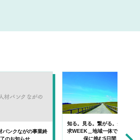
見る。繋がる。企業探
EK＿地域一体で人材確
保に挑む5日間