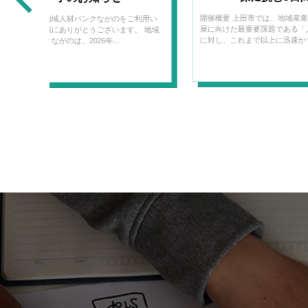
開催概要 上田市では、地域産業の持続的発
展に向けた最重要課題である「人材確保」
『採用×育成×定着ニ
に対し、これまで以上に迅速かつ...
ター』申込フォ
2025年4月より、下記内容に
で配信しています。 ・...