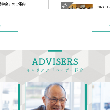
見学会」のご案内
終了
2024.11.
1月17
ー＆地元企業採用担当者による情報交換会～」のご案内
企業から
ワークお
る
を発足す
終了
2024.1.1
【無料
経済産業
ADVISERS
人材確保
ことを目
キャリアアドバイザー紹介
終了
2023.10.
12月1
ミナー
大学等の
情報を説
から直接