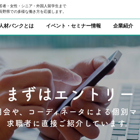
若者・女性・シニア・外国人留学生まで
長野県での多様な働き方を応援します。
人材バンクとは
イベント・セミナー情報
企業紹介
人と企業をつなげ
いま注目のEVENT
まずはエントリー
まずはエントリー
明会や、コーディネータによる個別マ
を活かし、企業のニーズを引き出して
明会や、コーディネータによる個別マ
を活かし、企業のニーズを引き出して
長野県の就職に関する
親身にご相談に対応いたします。
親身にご相談に対応いたします。
求職者に直接ご紹介しています。
求職者に直接ご紹介しています。
セミナー情報をお届けします。