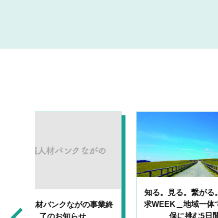
知る。見る。繋がる。企業探
求WEEK＿地域一体で人材確
保に挑む5日間