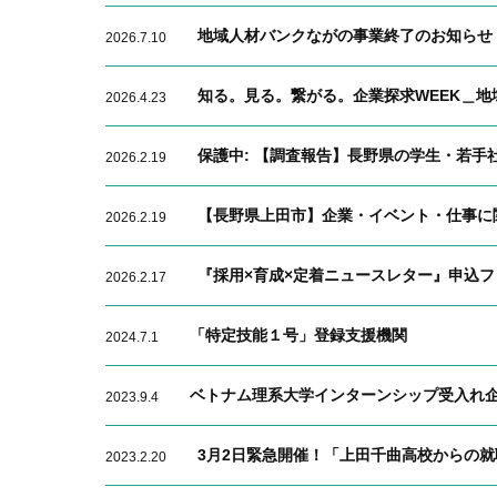
地域人材バンクながの事業終了のお知らせ
2026.7.10
知る。見る。繋がる。企業探求WEEK＿地
2026.4.23
保護中: 【調査報告】長野県の学生・若手
2026.2.19
【長野県上田市】企業・イベント・仕事に
2026.2.19
『採用×育成×定着ニュースレター』申込フ
2026.2.17
「特定技能１号」登録支援機関
2024.7.1
ベトナム理系大学インターンシップ受入れ
2023.9.4
3月2日緊急開催！「上田千曲高校からの就職
2023.2.20