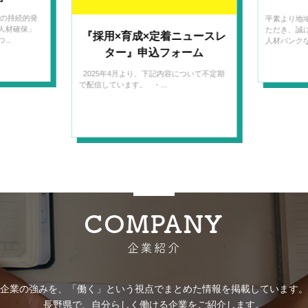
開催概要 
平素より地域人材バンクながのをご利用い
展に向けた
ただき、誠にありがとうございます。 地域
ュースレ
に対し、これ
人材バンクながのは、2026年...
ーム
ついて不定期
COMPANY
企業紹介
企業の強みを、「働く」という視点でまとめた情報を掲載しています。
長野県で、自分らしく働ける企業をご紹介します。