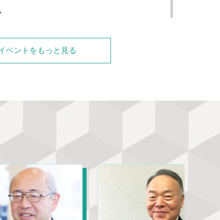
7
日(金) 採用×育成×定着 戦略フォーラム
の人事・総務分野でのニーズが高まる中、AREC ではネット
よび事業の体系化・再整備を目指し、新たに「フォーラム」
イベントをもっと見る
る運びとなりました。このフォーラムでは、採用...
2
】リスキリング導入支援ワークショップ
省 関東経済産業局による「地域中小企業・小規模事業者の
支援等事業」の一環で、 「リスキリングの導入」を支援する
的としたセミナーを実施いたします。 参加無...
5
8日 信大・長野高専から地元企業への就職情報提供セ
のご案内
採用・就職担当者が地域企業の人事・総務担当者向けに就職
明するセミナーを開催いたします。県内大学等の就職担当者
大学等の就職状況を聞くことができる、一年に一度の...